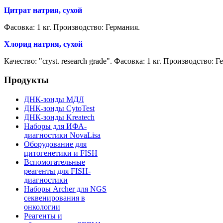
Цитрат натрия, сухой
Фасовка: 1 кг.
Производство: Германия.
Хлорид натрия, сухой
Качество:
"cryst. research grade".
Фасовка: 1 кг.
Производство: Г
Продукты
ДНК-зонды МДЛ
ДНК-зонды CytoTest
ДНК-зонды Kreatech
Наборы для ИФА-
диагностики NovaLisa
Оборудование для
цитогенетики и FISH
Вспомогательные
реагенты для FISH-
диагностики
Наборы Archer для NGS
секвенирования в
онкологии
Реагенты и